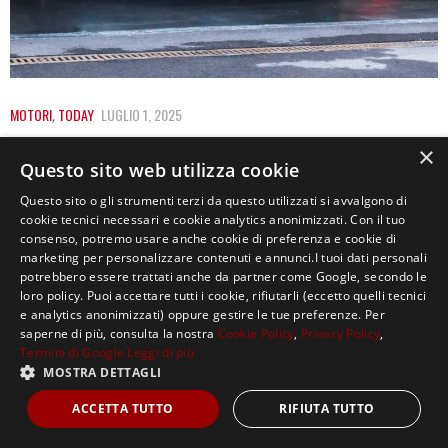
MOTORI
,
TODAY
LUGLIO 1, 2025
MERCEDES-AMG ONE, RICHIAMATI 219
×
Questo sito web utilizza cookie
ESEMPLARI SU 275
Questo sito o gli strumenti terzi da questo utilizzati si avvalgono di
Un progetto pioneristico e avveniristico nato nel 2017,
cookie tecnici necessari e cookie analytics anonimizzati. Con il tuo
consenso, potremo usare anche cookie di preferenza e cookie di
con la prima versione di serie che…
marketing per personalizzare contenuti e annunci.I tuoi dati personali
potrebbero essere trattati anche da partner come Google, secondo le
loro policy. Puoi accettare tutti i cookie, rifiutarli (eccetto quelli tecnici
e analytics anonimizzati) oppure gestire le tue preferenze. Per
saperne di più, consulta la nostra
Cookie Policy
,
Privacy Policy
,
Termini di Google
Leggi di più
MOSTRA DETTAGLI
Copyright ©2021, MASTERX Tutti i diritti riservati.
ACCETTA TUTTO
RIFIUTA TUTTO