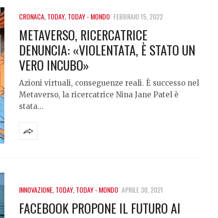
CRONACA
,
TODAY
,
TODAY - MONDO
FEBBRAIO 15, 2022
METAVERSO, RICERCATRICE
DENUNCIA: «VIOLENTATA, È STATO UN
VERO INCUBO»
Azioni virtuali, conseguenze reali. È successo nel
Metaverso, la ricercatrice Nina Jane Patel è
stata…
INNOVAZIONE
,
TODAY
,
TODAY - MONDO
APRILE 30, 2021
FACEBOOK PROPONE IL FUTURO AI