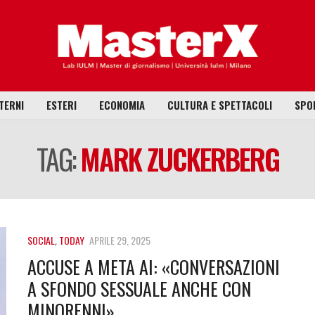
TERNI
ESTERI
ECONOMIA
CULTURA E SPETTACOLI
SPO
TAG:
MARK ZUCKERBERG
SOCIAL
,
TODAY
APRILE 29, 2025
ACCUSE A META AI: «CONVERSAZIONI
A SFONDO SESSUALE ANCHE CON
MINORENNI»