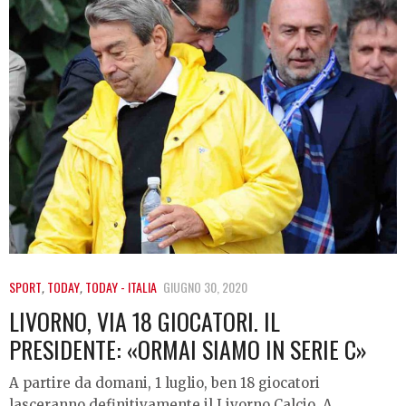
SPORT
,
TODAY
,
TODAY - ITALIA
GIUGNO 30, 2020
LIVORNO, VIA 18 GIOCATORI. IL
PRESIDENTE: «ORMAI SIAMO IN SERIE C»
A partire da domani, 1 luglio, ben 18 giocatori
lasceranno definitivamente il Livorno Calcio. A…