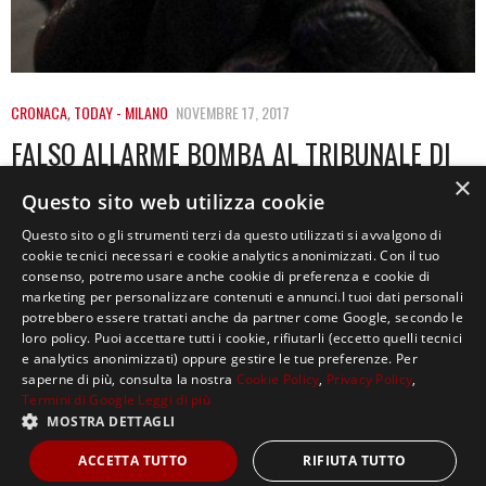
CRONACA
,
TODAY - MILANO
NOVEMBRE 17, 2017
FALSO ALLARME BOMBA AL TRIBUNALE DI
MILANO, ERA UN GRINDER PER LA
×
Questo sito web utilizza cookie
MARIJUANA
Questo sito o gli strumenti terzi da questo utilizzati si avvalgono di
cookie tecnici necessari e cookie analytics anonimizzati. Con il tuo
Ore 16.30, via Freguglia, pochi metri dal tribunale di
consenso, potremo usare anche cookie di preferenza e cookie di
Milano. In un’inferriata viene trovato da…
marketing per personalizzare contenuti e annunci.I tuoi dati personali
potrebbero essere trattati anche da partner come Google, secondo le
loro policy. Puoi accettare tutti i cookie, rifiutarli (eccetto quelli tecnici
e analytics anonimizzati) oppure gestire le tue preferenze. Per
saperne di più, consulta la nostra
Cookie Policy
,
Privacy Policy
,
Termini di Google
Leggi di più
MOSTRA DETTAGLI
Copyright ©2021, MASTERX Tutti i diritti riservati.
ACCETTA TUTTO
RIFIUTA TUTTO