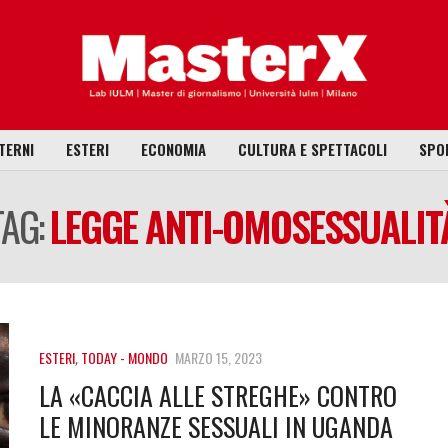
TERNI
ESTERI
ECONOMIA
CULTURA E SPETTACOLI
SPO
TAG:
LEGGE ANTI-OMOSESSUALIT
ESTERI
,
TODAY - MONDO
MARZO 15, 2023
LA «CACCIA ALLE STREGHE» CONTRO
LE MINORANZE SESSUALI IN UGANDA