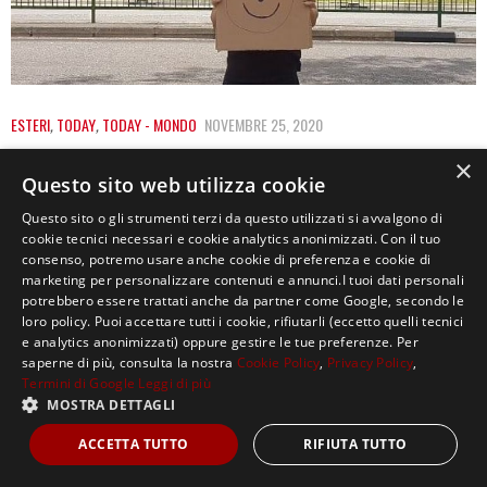
ESTERI
,
TODAY
,
TODAY - MONDO
NOVEMBRE 25, 2020
SINGAPORE, ARRESTATO L’ATTIVISTA
×
Questo sito web utilizza cookie
JOLOVAN WHAM: PROTESTAVA IN SOLITARIA
Questo sito o gli strumenti terzi da questo utilizzati si avvalgono di
L’attivista di Singapore Jolovan Wham è stato accusato
cookie tecnici necessari e cookie analytics anonimizzati. Con il tuo
consenso, potremo usare anche cookie di preferenza e cookie di
dalla polizia per violazione dell’ordine pubblico nei…
marketing per personalizzare contenuti e annunci.I tuoi dati personali
potrebbero essere trattati anche da partner come Google, secondo le
loro policy. Puoi accettare tutti i cookie, rifiutarli (eccetto quelli tecnici
e analytics anonimizzati) oppure gestire le tue preferenze. Per
saperne di più, consulta la nostra
Cookie Policy
,
Privacy Policy
,
Termini di Google
Leggi di più
MOSTRA DETTAGLI
Copyright ©2021, MASTERX Tutti i diritti riservati.
ACCETTA TUTTO
RIFIUTA TUTTO