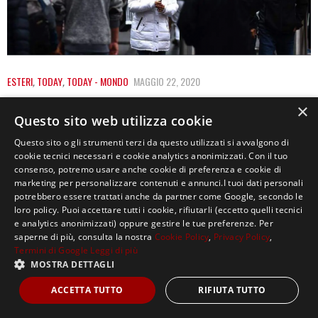
ESTERI
,
TODAY
,
TODAY - MONDO
MAGGIO 22, 2020
CORONAVIRUS, PROBABILE RADDOPPIO DEI
×
Questo sito web utilizza cookie
DECESSI NEGLI USA
Questo sito o gli strumenti terzi da questo utilizzati si avvalgono di
Negli Stati Uniti il numero di decessi per coronavirus
cookie tecnici necessari e cookie analytics anonimizzati. Con il tuo
consenso, potremo usare anche cookie di preferenza e cookie di
potrebbe raddoppiare nei prossimi due mesi.…
marketing per personalizzare contenuti e annunci.I tuoi dati personali
potrebbero essere trattati anche da partner come Google, secondo le
loro policy. Puoi accettare tutti i cookie, rifiutarli (eccetto quelli tecnici
e analytics anonimizzati) oppure gestire le tue preferenze. Per
saperne di più, consulta la nostra
Cookie Policy
,
Privacy Policy
,
Termini di Google
Leggi di più
MOSTRA DETTAGLI
Copyright ©2021, MASTERX Tutti i diritti riservati.
ACCETTA TUTTO
RIFIUTA TUTTO