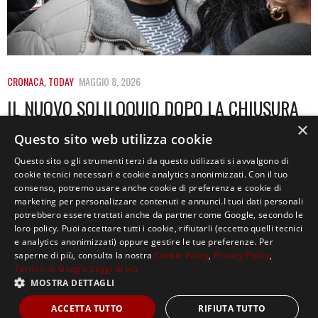
CRONACA
,
TODAY
MAGGIO 8, 2026
IL NUOVO SOLILOQUIO DOPO LA CHIUSURA
DELLE INDAGINI. COSA C’È A CARICO DI
×
Questo sito web utilizza cookie
SEMPIO E STASI
Questo sito o gli strumenti terzi da questo utilizzati si avvalgono di
cookie tecnici necessari e cookie analytics anonimizzati. Con il tuo
Un nuovo soliloquio rafforza le accuse contro Andrea
consenso, potremo usare anche cookie di preferenza e cookie di
Sempio. «Quando sono andato io… il sangue…
marketing per personalizzare contenuti e annunci.I tuoi dati personali
potrebbero essere trattati anche da partner come Google, secondo le
loro policy. Puoi accettare tutti i cookie, rifiutarli (eccetto quelli tecnici
e analytics anonimizzati) oppure gestire le tue preferenze. Per
saperne di più, consulta la nostra
Cookie Policy
,
Privacy Policy
,
Termini di Google
Leggi di più
MOSTRA DETTAGLI
Copyright ©2021, MASTERX Tutti i diritti riservati.
ACCETTA TUTTO
RIFIUTA TUTTO