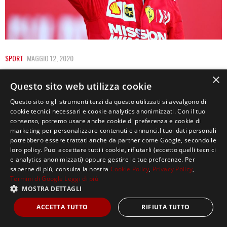
SPORT
MAGGIO 12, 2020
SEBASTIAN VETTEL E LA FERRARI: UN ADDIO
×
Questo sito web utilizza cookie
E TANTI RIMPIANTI
Questo sito o gli strumenti terzi da questo utilizzati si avvalgono di
Hockenheim, Gran Premio di Germania 2018. Sebastian
cookie tecnici necessari e cookie analytics anonimizzati. Con il tuo
consenso, potremo usare anche cookie di preferenza e cookie di
Vettel sbatte i pugni con rabbia sul volante.…
marketing per personalizzare contenuti e annunci.I tuoi dati personali
potrebbero essere trattati anche da partner come Google, secondo le
loro policy. Puoi accettare tutti i cookie, rifiutarli (eccetto quelli tecnici
e analytics anonimizzati) oppure gestire le tue preferenze. Per
saperne di più, consulta la nostra
Cookie Policy
,
Privacy Policy
,
Termini di Google
Leggi di più
MOSTRA DETTAGLI
Copyright ©2021, MASTERX Tutti i diritti riservati.
ACCETTA TUTTO
RIFIUTA TUTTO