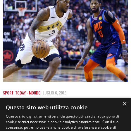
SPORT
,
TODAY - MONDO
LUGLIO 6, 2019
MERCATO NBA, LEONARD AI CLIPPERS CON
×
Questo sito web utilizza cookie
GEORGE: GALLINARI IN OKLAHOMA
Questo sito o gli strumenti terzi da questo utilizzati si avvalgono di
cookie tecnici necessari e cookie analytics anonimizzati. Con il tuo
Un’altra rivoluzione. Il panorama della pallacanestro
consenso, potremo usare anche cookie di preferenza e cookie di
americana è mutato ancora una volta nel giro di…