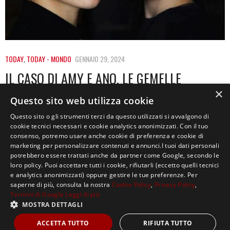
TODAY
,
TODAY - MONDO
GENNAIO 29, 2024
IL CASO DI AMY E ANO, LE GEMELLE
VENDUTE ALLA NASCITA E RITROVATE SU
×
Questo sito web utilizza cookie
TIKTOK
Questo sito o gli strumenti terzi da questo utilizzati si avvalgono di
cookie tecnici necessari e cookie analytics anonimizzati. Con il tuo
La storia di Amy e Ano sembra la trama di un film: le
consenso, potremo usare anche cookie di preferenza e cookie di
due sono…
marketing per personalizzare contenuti e annunci.I tuoi dati personali
potrebbero essere trattati anche da partner come Google, secondo le
loro policy. Puoi accettare tutti i cookie, rifiutarli (eccetto quelli tecnici
e analytics anonimizzati) oppure gestire le tue preferenze. Per
saperne di più, consulta la nostra
Cookie Policy
,
Privacy Policy
,
Termini di Google
Leggi di più
MOSTRA DETTAGLI
Copyright ©2021, MASTERX Tutti i diritti riservati.
ACCETTA TUTTO
RIFIUTA TUTTO