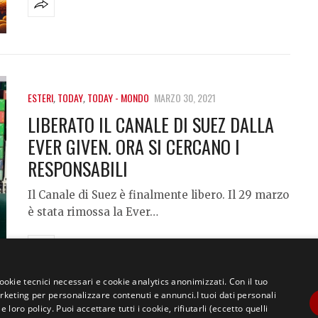
ESTERI
,
TODAY
,
TODAY - MONDO
MARZO 30, 2021
LIBERATO IL CANALE DI SUEZ DALLA
EVER GIVEN. ORA SI CERCANO I
RESPONSABILI
Il Canale di Suez è finalmente libero. Il 29 marzo
è stata rimossa la Ever…
cookie tecnici necessari e cookie analytics anonimizzati. Con il tuo
eting per personalizzare contenuti e annunci.I tuoi dati personali
ro policy. Puoi accettare tutti i cookie, rifiutarli (eccetto quelli