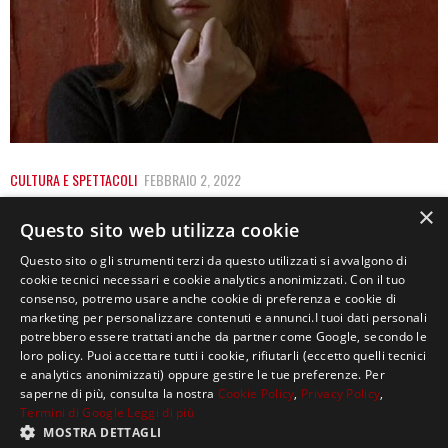
CULTURA E SPETTACOLI
FEBBRAIO 2, 2022
È MORTA MONICA VITTI, ICONA DEL CINEMA
×
Questo sito web utilizza cookie
ITALIANO
Questo sito o gli strumenti terzi da questo utilizzati si avvalgono di
cookie tecnici necessari e cookie analytics anonimizzati. Con il tuo
La voce roca, la verve comica e la sensualità irregolare,
consenso, potremo usare anche cookie di preferenza e cookie di
la rendevano un unicum nel…
marketing per personalizzare contenuti e annunci.I tuoi dati personali
potrebbero essere trattati anche da partner come Google, secondo le
loro policy. Puoi accettare tutti i cookie, rifiutarli (eccetto quelli tecnici
e analytics anonimizzati) oppure gestire le tue preferenze. Per
saperne di più, consulta la nostra
Cookie Policy
,
Privacy Policy
,
Termini di Google
Leggi di più
MOSTRA DETTAGLI