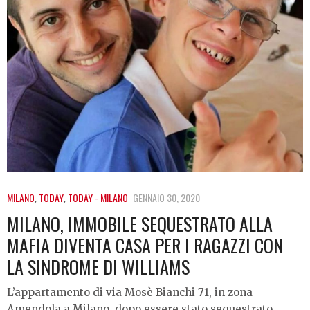
MILANO
,
TODAY
,
TODAY - MILANO
GENNAIO 30, 2020
MILANO, IMMOBILE SEQUESTRATO ALLA
MAFIA DIVENTA CASA PER I RAGAZZI CON
LA SINDROME DI WILLIAMS
L’appartamento di via Mosè Bianchi 71, in zona
Amendola a Milano, dopo essere stato sequestrato…