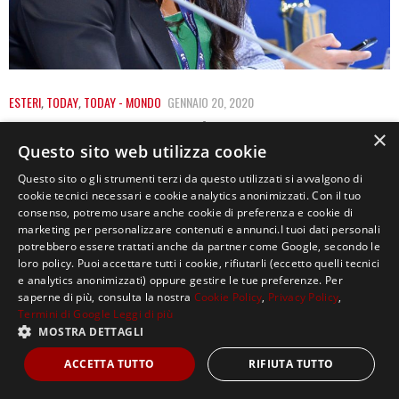
ESTERI
,
TODAY
,
TODAY - MONDO
GENNAIO 20, 2020
ANGOLA, LA DONNA PIÙ RICCA D’AFRICA
×
Questo sito web utilizza cookie
AVREBBE DEPREDATO IL SUO PAESE
Questo sito o gli strumenti terzi da questo utilizzati si avvalgono di
Isabel dos Santos è la donna più ricca d’Africa, figlia
cookie tecnici necessari e cookie analytics anonimizzati. Con il tuo
consenso, potremo usare anche cookie di preferenza e cookie di
dell’ex presidente d’Angola José Eduardo…
marketing per personalizzare contenuti e annunci.I tuoi dati personali
potrebbero essere trattati anche da partner come Google, secondo le
loro policy. Puoi accettare tutti i cookie, rifiutarli (eccetto quelli tecnici
e analytics anonimizzati) oppure gestire le tue preferenze. Per
saperne di più, consulta la nostra
Cookie Policy
,
Privacy Policy
,
Termini di Google
Leggi di più
MOSTRA DETTAGLI
Copyright ©2021, MASTERX Tutti i diritti riservati.
ACCETTA TUTTO
RIFIUTA TUTTO