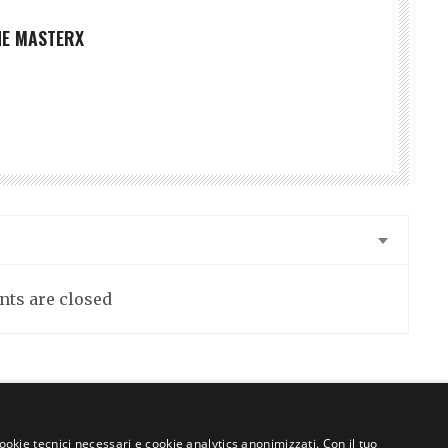
NE MASTERX
ts are closed
cookie tecnici necessari e cookie analytics anonimizzati. Con il tuo