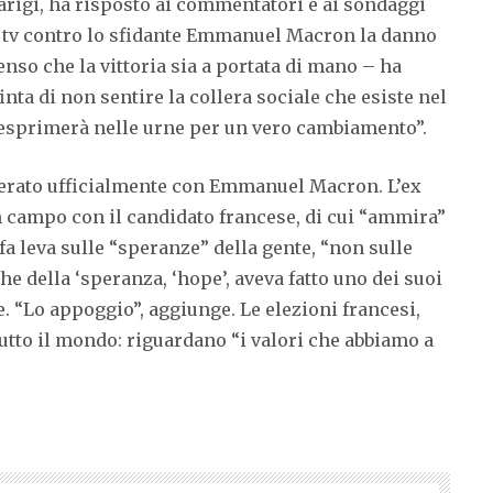
Parigi, ha risposto ai commentatori e ai sondaggi
 in tv contro lo sfidante Emmanuel Macron la danno
so che la vittoria sia a portata di mano – ha
nta di non sentire la collera sociale che esiste nel
 esprimerà nelle urne per un vero cambiamento”.
ierato ufficialmente con Emmanuel Macron. L’ex
 campo con il candidato francese, di cui “ammira”
a leva sulle “speranze” della gente, “non sulle
e della ‘speranza, ‘hope’, aveva fatto uno dei suoi
. “Lo appoggio”, aggiunge. Le elezioni francesi,
utto il mondo: riguardano “i valori che abbiamo a