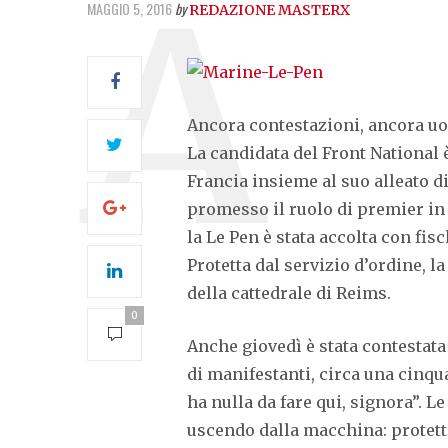
MAGGIO 5, 2016
by
REDAZIONE MASTERX
Ancora contestazioni, ancora uov
La candidata del Front National è
Francia insieme al suo alleato d
promesso il ruolo di premier in c
la Le Pen è stata accolta con fisc
Protetta dal servizio d’ordine, l
della cattedrale di Reims.
0
Anche giovedì è stata contestat
di manifestanti, circa una cinqua
ha nulla da fare qui, signora”. L
uscendo dalla macchina: protetta 