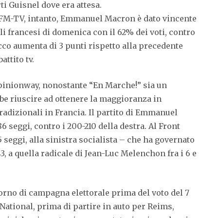
rti Guisnel dove era attesa.
BFM-TV, intanto, Emmanuel Macron è dato vincente
li francesi di domenica con il 62% dei voti, contro
acco aumenta di 3 punti rispetto alla precedente
attito tv.
pinionway, nonostante “En Marche!” sia un
e riuscire ad ottenere la maggioranza in
tradizionali in Francia. Il partito di Emmanuel
86 seggi, contro i 200-210 della destra. Al Front
25 seggi, alla sinistra socialista – che ha governato
 43, a quella radicale di Jean-Luc Melenchon fra i 6 e
orno di campagna elettorale prima del voto del 7
National, prima di partire in auto per Reims,