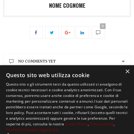
NOME COGNOME
0
NO COMMENTS YET
×
Questo sito web utilizza cookie
Comments are closed
Questo sito o gli strumenti terzi da questo utilizzati si avvalgono di
cookie tecnici necessari e cookie analytics anonimizzati. Con il tuo
consenso, potremo usare anche cookie di preferenza e cookie di
marketing per personalizzare contenuti e annunci.I tuoi dati personali
potrebbero essere trattati anche da partner come Google, secondo le
loro policy. Puoi accettare tutti i cookie, rifiutarli (eccetto quelli tecnici
e analytics anonimizzati) oppure gestire le tue preferenze. Per
saperne di più, consulta la nostra
Cookie Policy
,
Privacy Policy
,
Termini di Google
Leggi di più