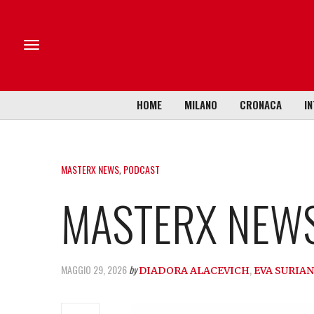
HOME
MILANO
CRONACA
IN
MASTERX NEWS
,
PODCAST
MASTERX NEWS
MAGGIO 29, 2026
by
DIADORA ALACEVICH
,
EVA SURIAN