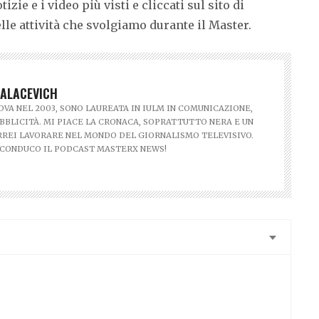
zie e i video più visti e cliccati sul sito di
freccia
su/giù
le attività che svolgiamo durante il Master.
per
aumentare
o
ALACEVICH
diminuire
il
OVA NEL 2003, SONO LAUREATA IN IULM IN COMUNICAZIONE,
BBLICITÀ. MI PIACE LA CRONACA, SOPRATTUTTO NERA E UN
volume.
REI LAVORARE NEL MONDO DEL GIORNALISMO TELEVISIVO.
 CONDUCO IL PODCAST MASTERX NEWS!