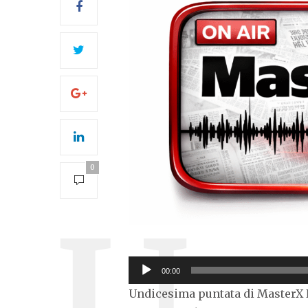
0
Audio
00:00
Player
Undicesima puntata di MasterX N