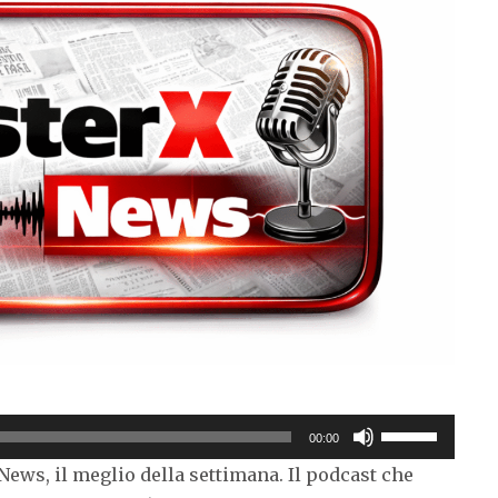
Usa
00:00
i
ews, il meglio della settimana. Il podcast che
tasti