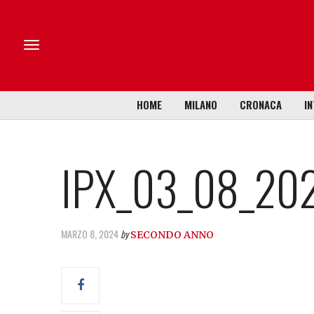
HOME
MILANO
CRONACA
IN
IPX_03_08_20
MARZO 8, 2024
by
SECONDO ANNO