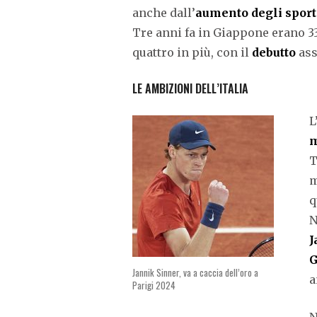
anche dall’
aumento degli sport
Tre anni fa in Giappone erano 33,
quattro in più, con il
debutto
ass
LE AMBIZIONI DELL’ITALIA
L
m
T
m
q
N
J
G
Jannik Sinner, va a caccia dell’oro a
a
Parigi 2024
N