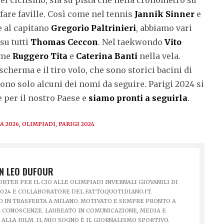
fare faville. Così come nel tennis
Jannik Sinner
e
re al capitano
Gregorio Paltrinieri
, abbiamo vari
su tutti
Thomas Ceccon
. Nel taekwondo
Vito
come
Ruggero Tita
e
Caterina Banti
nella vela.
cherma e il tiro volo, che sono storici bacini di
sono solo alcuni dei nomi da seguire. Parigi 2024 si
 per il nostro Paese e
siamo pronti a seguirla
.
A 2026
,
OLIMPIADI
,
PARIGI 2024
N LEO DUFOUR
RTER PER IL CIO ALLE OLIMPIADI INVERNALI GIOVANILI DI
024 E COLLABORATORE DEL FATTOQUOTIDIANO.IT.
 IN TRASFERTA A MILANO. MOTIVATO E SEMPRE PRONTO A
 CONOSCENZE. LAUREATO IN COMUNICAZIONE, MEDIA E
 ALLA IULM. IL MIO SOGNO È IL GIORNALISMO SPORTIVO.