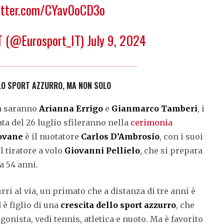
witter.com/CYav0oCD3o
T (@Eurosport_IT)
July 9, 2024
LLO SPORT AZZURRO, MA NON SOLO
na saranno
Arianna Errigo
e
Gianmarco Tamberi
, i
ta del 26 luglio sfileranno nella
cerimonia
iovane
è il nuotatore
Carlos D’Ambrosio
, con i suoi
il tiratore a volo
Giovanni Pellielo
, che si prepara
a 54 anni.
ri al via, un primato che a distanza di tre anni è
 è figlio di una
crescita dello sport azzurro
, che
onista, vedi tennis, atletica e nuoto. Ma è favorito