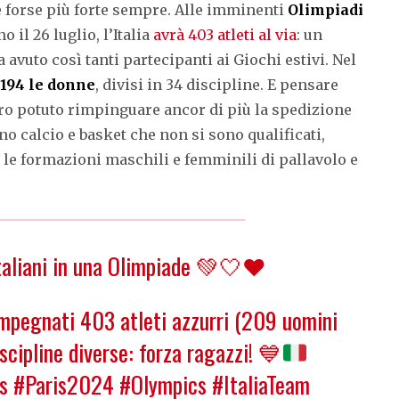
 forse più forte sempre. Alle imminenti
Olimpiadi
il 26 luglio, l’Italia
avrà 403 atleti al via
: un
a avuto così tanti partecipanti ai Giochi estivi. Nel
194 le donne
, divisi in 34 discipline. E pensare
ero potuto rimpinguare ancor di più la spedizione
no calcio e basket che non si sono qualificati,
le formazioni maschili e femminili di pallavolo e
italiani in una Olimpiade 💚🤍❤️
mpegnati 403 atleti azzurri (209 uomini
scipline diverse: forza ragazzi!
💙
s
#Paris2024
#Olympics
#ItaliaTeam