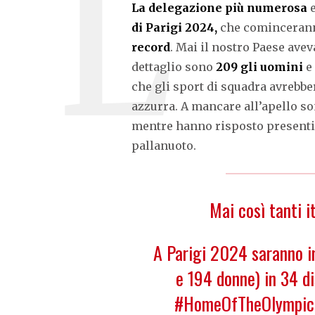
La delegazione più numerosa
e
di Parigi 2024,
che cominceranno 
record
. Mai il nostro Paese avev
dettaglio sono
209 gli uomini
e
che gli sport di squadra avrebb
azzurra. A mancare all’apello so
mentre hanno risposto presenti 
pallanuoto.
Mai così tanti 
A Parigi 2024 saranno i
e 194 donne) in 34 di
#HomeOfTheOlympic