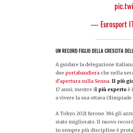
pic.t
— Eurosport I
UN RECORD FIGLIO DELLA CRESCITA DE
A guidare la delegazione italia
due
portabandiera
che nella sera
d’apertura sulla Senna
.
Il più g
17 anni; mentre i
l più esperto
è 
a vivere la sua ottava Olimpiade 
A Tokyo 2021 furono 384 gli azzur
stato migliorato. Il nuovo record
in sempre più discipline è protag