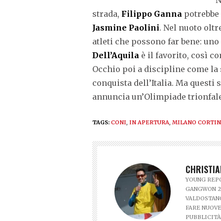
strada,
Filippo Ganna
potrebbe 
Jasmine Paolini
. Nel nuoto olt
atleti che possono far bene: uno 
Dell’Aquila
è il favorito, così 
Occhio poi a discipline come la s
conquista dell’Italia. Ma questi 
annuncia un’Olimpiade trionfale
TAGS:
CONI
,
IN APERTURA
,
MILANO CORTIN
CHRISTIA
YOUNG REPO
GANGWON 2
VALDOSTANO
FARE NUOVE
PUBBLICITÀ