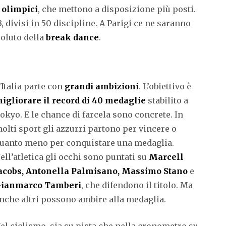
 olimpici
, che mettono a disposizione più posti.
 divisi in 50 discipline. A Parigi ce ne saranno
oluto della
break dance
.
’Italia parte con
grandi ambizioni
. L’obiettivo è
igliorare il record di 40 medaglie
stabilito a
okyo. E le chance di farcela sono concrete. In
olti sport gli azzurri partono per vincere o
uanto meno per conquistare una medaglia.
ell’atletica gli occhi sono puntati su
Marcell
acobs, Antonella Palmisano, Massimo Stano
e
ianmarco Tamberi
, che difendono il titolo. Ma
nche altri possono ambire alla medaglia.
el ciclismo, sia su pista che nella cronometro su