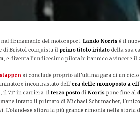
a nel firmamento del motorsport.
Lando Norris
è il nuo
e di Bristol conquista il
primo titolo iridato
della sua car
en
, e diventa l’undicesimo pilota britannico a vincere i
stappen
si conclude proprio all’ultima gara di un ciclo 
ominatore incontrastato dell’
era delle monoposto a eff
il 71° in carriera. Il
terzo posto
di
Norris
pone fine al
Rimane intatto il primato di Michael Schumacher, l’unico
. L’olandese sfiora la più grande rimonta nella storia d