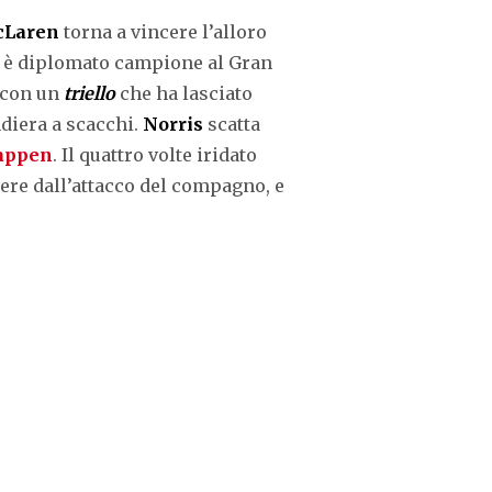
Laren
torna a vincere l’alloro
si è diplomato campione al Gran
a con un
triello
che ha lasciato
ndiera a scacchi.
Norris
scatta
appen
. Il quattro volte iridato
dere dall’attacco del compagno, e