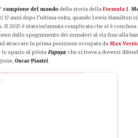
5°
campione del mondo
della storia della
Formula 1
.
Mc
loti 17 anni dopo l’ultima volta, quando Lewis Hamilton 
. Il 2025 è stata un’annata complicata che si è conclus
ospeso dallo spegnimento dei semafori al via fino alla ba
a ad attaccare la prima posizione occupata da
Max Verst
lo spazio al pilota
Papaya
, che si trova a doversi difen
agione,
Oscar Piastri
.