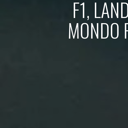
F1, LAN
MONDO P