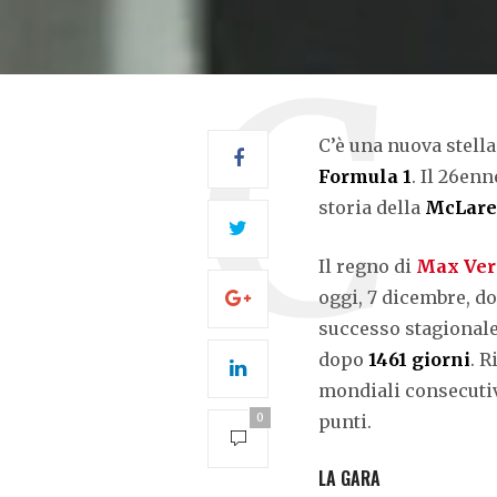
C’è una nuova stell
Formula 1
. Il 26enn
storia della
McLar
Il regno di
Max Ver
oggi, 7 dicembre, d
successo stagionale, 
dopo
1461 giorni
. 
mondiali consecutivi
0
punti.
LA GARA