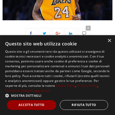
0
×
Questo sito web utilizza cookie
Questo sito o gli strumenti terzi da questo utilizzati si avvalgono di
cookie tecnici necessari e cookie analytics anonimizzati. Con il tuo
consenso, potremo usare anche cookie di preferenza e cookie di
marketing per personalizzare contenuti e annunci.I tuoi dati personali
potrebbero essere trattati anche da partner come Google, secondo le
loro policy. Puoi accettare tutti i cookie, rifiutarli (eccetto quelli tecnici
Copyright ©2021, MASTERX Tutti i diritti riservati.
e analytics anonimizzati) oppure gestire le tue preferenze. Per
saperne di più, consulta la nostra
Cookie Policy
,
Privacy Policy
,
Termini di Google
Leggi di più
MOSTRA DETTAGLI
ACCETTA TUTTO
RIFIUTA TUTTO