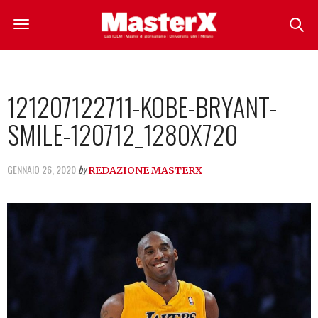
121207122711-KOBE-BRYANT-
SMILE-120712_1280X720
GENNAIO 26, 2020
by
REDAZIONE MASTERX