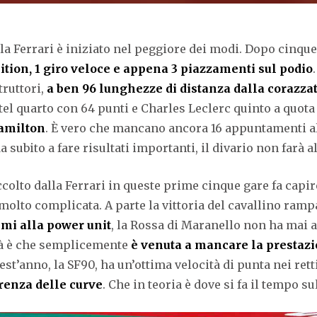
la Ferrari è iniziato nel peggiore dei modi. Dopo cinque
sition, 1 giro veloce e appena 3 piazzamenti sul podio
ruttori,
a ben 96 lunghezze di distanza dalla corazz
ttel quarto con 64 punti e Charles Leclerc quinto a quota
Hamilton
. È vero che mancano ancora 16 appuntamenti all
 subito a fare risultati importanti, il divario non farà 
ccolto dalla Ferrari in queste prime cinque gare fa capire
molto complicata. A parte la vittoria del cavallino ramp
mi alla power unit
, la Rossa di Maranello non ha mai 
ità è che semplicemente
è venuta a mancare la prestaz
t’anno, la SF90, ha un’ottima velocità di punta nei rett
rrenza delle curve
. Che in teoria è dove si fa il tempo su