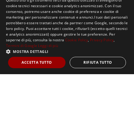
Questo sito o gli strumenti terzi da questo utilizzati si avvalgono di
cookie tecnici necessari e cookie analytics anonimizzati. Con il tuo
che precede l’altro ferrarista
Charles Leclerc
,
consenso, potremo usare anche cookie di preferenza e cookie di
soltanto quinto.
marketing per personalizzare contenuti e annunci.I tuoi dati personali
potrebbero essere trattati anche da partner come Google, secondo le
loro policy. Puoi accettare tutti i cookie, rifiutarli (eccetto quelli tecnici
Analizzando le prime tre gare di quest’anno, bisogna
e analytics anonimizzati) oppure gestire le tue preferenze. Per
ammettere che la Ferrari
meritava di vincere
saperne di più, consulta la nostra
Cookie Policy
,
Privacy Policy
,
Termini di Google
Leggi di più
quella del Bahrain
. Ma lì dove c’era la prestazione,
MOSTRA DETTAGLI
era venuta a mancare l’affidabilità
. E forse per
ACCETTA TUTTO
RIFIUTA TUTTO
paura di avere nuovi problemi con il motore la
Ferrari non è andata a piena potenza in qualifica. In
gara non si può andare a tutta e a Shanghai
evidentemente aveva
meno passo, meno ritmo,
rispetto alla Mercedes
e a Lewis Hamilton che
hanno dominato.
BREAKING:
@LewisHamilton
wins the