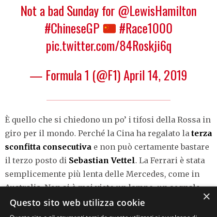
Not a bad Sunday for
@LewisHamilton
#ChineseGP
#Race1000
pic.twitter.com/84Roskji6q
— Formula 1 (@F1)
April 14, 2019
È quello che si chiedono un po’ i tifosi della Rossa in
giro per il mondo. Perché la Cina ha regalato la
terza
sconfitta consecutiva
e non può certamente bastare
il terzo posto di
Sebastian Vettel
. La Ferrari è stata
semplicemente più lenta delle Mercedes, come in
Australia. Non si è mai visto un lampo, un segnale,
×
che potesse far pensare a una riscossa del Cavallino.
Questo sito web utilizza cookie
Quarto posto per la Red Bull di
Max Verstappen
,