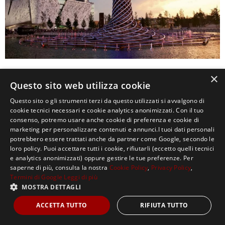
0
×
Questo sito web utilizza cookie
Questo sito o gli strumenti terzi da questo utilizzati si avvalgono di
cookie tecnici necessari e cookie analytics anonimizzati. Con il tuo
consenso, potremo usare anche cookie di preferenza e cookie di
marketing per personalizzare contenuti e annunci.I tuoi dati personali
potrebbero essere trattati anche da partner come Google, secondo le
loro policy. Puoi accettare tutti i cookie, rifiutarli (eccetto quelli tecnici
e analytics anonimizzati) oppure gestire le tue preferenze. Per
saperne di più, consulta la nostra
Cookie Policy
,
Privacy Policy
,
Copyright ©2021, MASTERX Tutti i diritti riservati.
Termini di Google
Leggi di più
MOSTRA DETTAGLI
ACCETTA TUTTO
RIFIUTA TUTTO