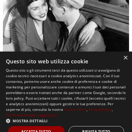
×
Questo sito web utilizza cookie
Questo sito o gli strumenti terzi da questo utilizzati si avvalgono di
0
cookie tecnici necessari e cookie analytics anonimizzati. Con il tuo
consenso, potremo usare anche cookie di preferenza e cookie di
marketing per personalizzare contenuti e annunci.I tuoi dati personali
potrebbero essere trattati anche da partner come Google, secondo le
loro policy. Puoi accettare tutti i cookie, rifiutarli (eccetto quelli tecnici
e analytics anonimizzati) oppure gestire le tue preferenze. Per
saperne di più, consulta la nostra
Cookie Policy
,
Privacy Policy
,
Termini di Google
Leggi di più
MOSTRA DETTAGLI
Copyright ©2021, MASTERX Tutti i diritti riservati.
ACCETTA TUTTO
RIFIUTA TUTTO