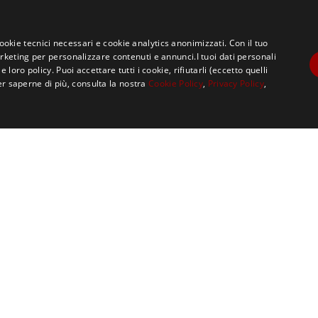
cookie tecnici necessari e cookie analytics anonimizzati. Con il tuo
eting per personalizzare contenuti e annunci.I tuoi dati personali
ro policy. Puoi accettare tutti i cookie, rifiutarli (eccetto quelli
er saperne di più, consulta la nostra
Cookie Policy
,
Privacy Policy
,
ATS JUNK BAND
,
IN EVIDENZA
,
MILANO
,
MUSICA
,
ORTO BOTANICO
,
RICICLO
REDAZIONE