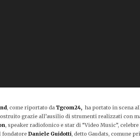
and
, come riportato da
Tgcom24,
ha portato in scena all
truito grazie all’ausilio di strumenti realizzati con ma
on
, speaker radiofonico e star di “Video Music”, celebre 
l fondatore
Daniele Guidotti
, detto Gaudats, comune pri