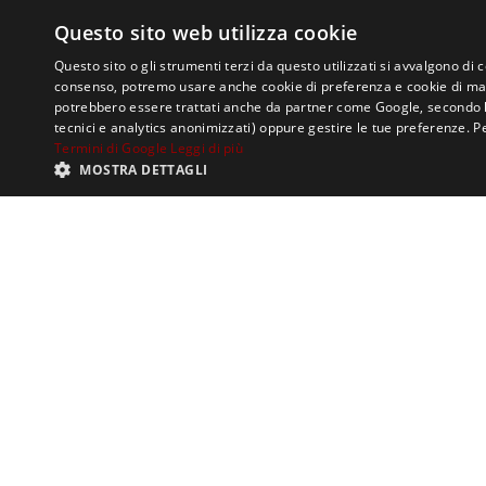
Questo sito web utilizza cookie
Questo sito o gli strumenti terzi da questo utilizzati si avvalgono di 
consenso, potremo usare anche cookie di preferenza e cookie di mark
potrebbero essere trattati anche da partner come Google, secondo le lo
tecnici e analytics anonimizzati) oppure gestire le tue preferenze. P
Termini di Google
Leggi di più
Servizio di:
MOSTRA DETTAGLI
Martina Soligo
Ilaria Quattrone
Gabriella Mazzeo
TAGS:
FUORISALONE
,
GAUD