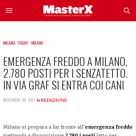
MILANO
,
TODAY - MILANO
EMERGENZA FREDDO A MILANO,
2.780 POSTI PER I SENZATETTO.
IN VIA GRAF SI ENTRA COI CANI
NOVEMBRE 30, 2017
by
REDAZIONE
Milano si prepara a far fronte all’
emergenza freddo
mettendo a disposizione
2.780 i posti
letto per