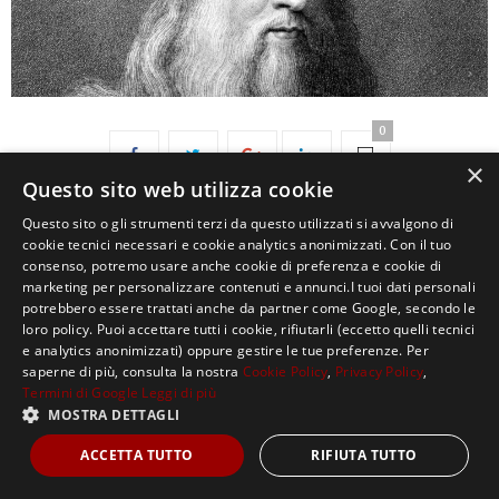
0
×
Questo sito web utilizza cookie
Questo sito o gli strumenti terzi da questo utilizzati si avvalgono di
cookie tecnici necessari e cookie analytics anonimizzati. Con il tuo
consenso, potremo usare anche cookie di preferenza e cookie di
marketing per personalizzare contenuti e annunci.I tuoi dati personali
potrebbero essere trattati anche da partner come Google, secondo le
loro policy. Puoi accettare tutti i cookie, rifiutarli (eccetto quelli tecnici
Copyright ©2021, MASTERX Tutti i diritti riservati.
e analytics anonimizzati) oppure gestire le tue preferenze. Per
saperne di più, consulta la nostra
Cookie Policy
,
Privacy Policy
,
Termini di Google
Leggi di più
MOSTRA DETTAGLI
ACCETTA TUTTO
RIFIUTA TUTTO