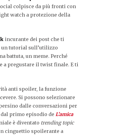
social colpisce da più fronti con
ight watch a protezione della
ok
incurante dei post che ti
un tutorial sull’utilizzo
 una battuta, un meme. Perché
a pregustare il twist finale. E
ti
tà anti spoiler, la funzione
icevere. Si possono selezionare
 persino dalle conversazioni per
o dal primo episodio de
L’amica
iale è diventato
trending topic
un cinguettio spoilerante a