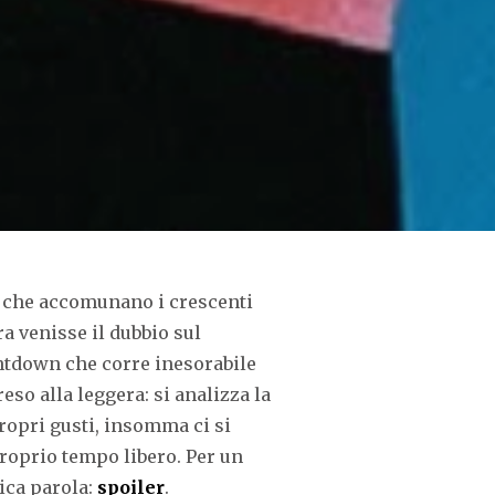
 che accomunano i crescenti
ra venisse il dubbio sul
untdown che corre inesorabile
so alla leggera: si analizza la
 propri gusti, insomma ci si
proprio tempo libero. Per un
nica parola:
spoiler
.