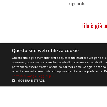
riguardo.
Lila è già 
Questo sito web utilizza cookie
Questo sito o gli strumenti terzi da questo utilizzati si avvalgono di 
consenso, potremo usare anche cookie di preferenza e cookie di mark
potrebbero essere trattati anche da partner come Google, secondo le lo
Non ho visto l
tecnici e analytics anonimizzati) oppure gestire le tue preferenze. P
Termini di Google
Leggi di più
Sanremo si ad
MOSTRA DETTAGLI
— 