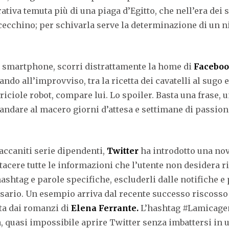
ativa temuta più di una piaga d’Egitto, che nell’era dei 
 cecchino; per schivarla serve la determinazione di un n
uo smartphone, scorri distrattamente la home di
Facebo
ndo all’improvviso, tra la ricetta dei cavatelli al sugo e 
riciole robot, compare lui. Lo spoiler. Basta una frase,
andare al macero giorni d’attesa e settimane di passione 
accaniti serie dipendenti,
Twitter
ha introdotto una novi
tacere tutte le informazioni che l’utente non desidera r
ashtag e parole specifiche, escluderli dalle notifiche e
ssario. Un esempio arriva dal recente successo riscoss
tta dai romanzi di
Elena Ferrante.
L’hashtag #Lamicagen
ia, quasi impossibile aprire Twitter senza imbattersi in 