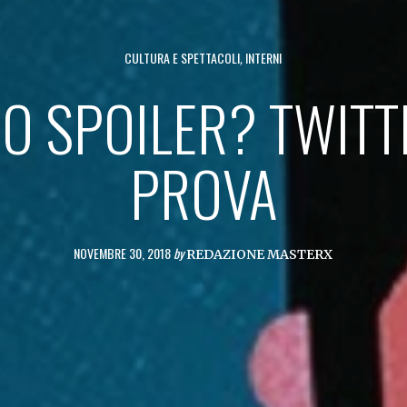
CULTURA E SPETTACOLI
,
INTERNI
O SPOILER? TWITT
PROVA
NOVEMBRE 30, 2018
by
REDAZIONE MASTERX