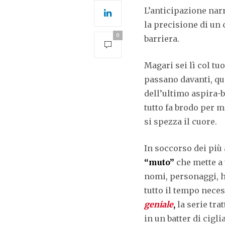
L’anticipazione narr
la precisione di un
0
barriera.
Magari sei lì col t
passano davanti, qua
dell’ultimo aspira-b
tutto fa brodo per m
si spezza il cuore.
In soccorso dei più 
“muto”
che mette a 
nomi, personaggi, h
tutto il tempo nece
geniale
,
la serie tra
in un batter di cigl