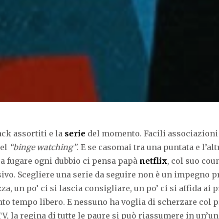
ck assortiti e la
serie
del momento. Facili associazioni
del
“binge watching”
. E se casomai tra una puntata e l’alt
a fugare ogni dubbio ci pensa papà
netflix
, col suo co
ivo. Scegliere una serie da seguire non è un impegno pre
a, un po’ ci si lascia consigliare, un po’ ci si affida ai
nto tempo libero. E nessuno ha voglia di scherzare col 
V, la regina di tutte le paure si può riassumere in un’u