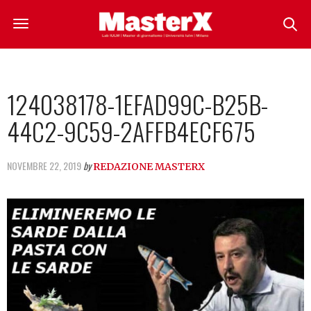
124038178-1EFAD99C-B25B-
44C2-9C59-2AFFB4ECF675
NOVEMBRE 22, 2019
by
REDAZIONE MASTERX