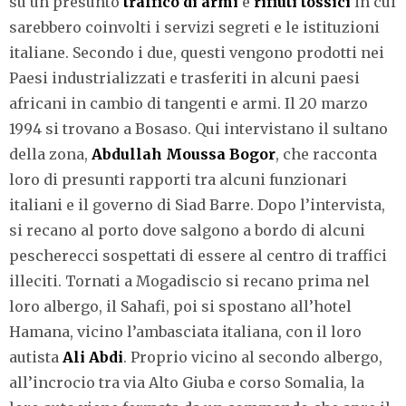
su un presunto
traffico di armi
e
rifiuti tossici
in cui
sarebbero coinvolti i servizi segreti e le istituzioni
italiane. Secondo i due, questi vengono prodotti nei
Paesi industrializzati e trasferiti in alcuni paesi
africani in cambio di tangenti e armi. Il 20 marzo
1994 si trovano a Bosaso. Qui intervistano il sultano
della zona,
Abdullah Moussa Bogor
, che racconta
loro di presunti rapporti tra alcuni funzionari
italiani e il governo di Siad Barre. Dopo l’intervista,
si recano al porto dove salgono a bordo di alcuni
pescherecci sospettati di essere al centro di traffici
illeciti. Tornati a Mogadiscio si recano prima nel
loro albergo, il Sahafi, poi si spostano all’hotel
Hamana, vicino l’ambasciata italiana, con il loro
autista
Ali Abdi
. Proprio vicino al secondo albergo,
all’incrocio tra via Alto Giuba e corso Somalia, la