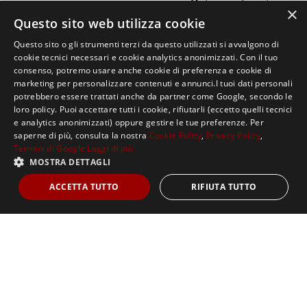
×
dice di aver assistito alla sparatoria e di aver visto
Questo sito web utilizza cookie
Hassan al volante della Land Rover del commando; e
Questo sito o gli strumenti terzi da questo utilizzati si avvalgono di
Ali Abdi
, l’autista che guidava l’auto. Il 20 luglio 1999
cookie tecnici necessari e cookie analytics anonimizzati. Con il tuo
consenso, potremo usare anche cookie di preferenza e cookie di
Hassan viene assolto perché non solo i due
marketing per personalizzare contenuti e annunci.I tuoi dati personali
testimoni non sono considerati
attendibili,
ma
potrebbero essere trattati anche da partner come Google, secondo le
loro policy. Puoi accettare tutti i cookie, rifiutarli (eccetto quelli tecnici
secondo il collegio l’uomo sarebbe stato “offerto”
e analytics anonimizzati) oppure gestire le tue preferenze. Per
dalla Somalia alla giustizia italiana per poter
saperne di più, consulta la nostra
Cookie Policy
,
Privacy Policy
,
riallacciare i rapporti con l’Italia. Nonostante
Termini di Google
Leggi di più
MOSTRA DETTAGLI
questo, l’uomo resta in carcere: è, infatti, sotto
processo perché accusato di violenza sessuale.
ACCETTA TUTTO
RIFIUTA TUTTO
Successivamente sarà assolto anche da questa
accusa. Un anno dopo, il 24 ottobre 2000, la Corte
d’Appello
ribalta la sentenza.
I testimoni sono
considerati attendibili e Hassan viene condannato
all’ergastolo.
In secondo grado viene inoltre
riconosciuta la
premeditazione.
La Cassazione