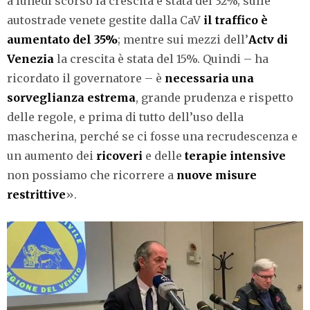
a lunedì scorso la crescita è stata del 32%; sulle
autostrade venete gestite dalla CaV
il traffico è
aumentato del 35%
; mentre sui mezzi dell’
Actv di
Venezia
la crescita è stata del 15%. Quindi – ha
ricordato il governatore – è
necessaria una
sorveglianza estrema
, grande prudenza e rispetto
delle regole, e prima di tutto dell’uso della
mascherina, perché se ci fosse una recrudescenza e
un aumento dei
ricoveri
e delle
terapie intensive
non possiamo che ricorrere a
nuove misure
restrittive
».