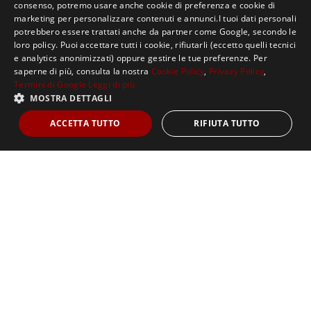
consenso, potremo usare anche cookie di preferenza e cookie di
marketing per personalizzare contenuti e annunci.I tuoi dati personali
potrebbero essere trattati anche da partner come Google, secondo le
loro policy. Puoi accettare tutti i cookie, rifiutarli (eccetto quelli tecnici
e analytics anonimizzati) oppure gestire le tue preferenze. Per
saperne di più, consulta la nostra
Cookie Policy
,
Privacy Policy
,
Termini di Google
Leggi di più
MOSTRA DETTAGLI
ACCETTA TUTTO
RIFIUTA TUTTO
00:00
00:23
IL PONTE DI RIALTO NON È PIÙ DESERTO
Il flusso maggiore di cittadini si è invece visto