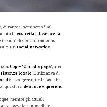
, durante il seminario ‘Dal
quanto fu
costretta a lasciare la
e i campi di concentramento.
sulti sui
social network e
 nata:
Cop – ‘Chi odia paga’
, una
sistenza legale.
L’iniziativa di
nsulti
, svolgere tutte le fasi che
al questore,
denunce e querele
.
nque, mentre gli attuali
ttanto agevole e immediato.