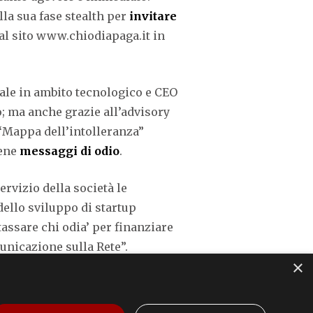
la sua fase stealth per
invitare
 al sito www.chiodiapaga.it in
ale in ambito tecnologico e CEO
o; ma anche grazie all’advisory
 “Mappa dell’intolleranza”
ene
messaggi di odio
.
rvizio della società le
dello sviluppo di startup
assare chi odia’ per finanziare
unicazione sulla Rete”.
×
a innovare il diritto penale
nza in questo ambito”. Nel