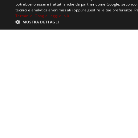
progetto ha creduto
potrebbero essere trattati anche da partner come Google, secondo le lo
tecnici e analytics anonimizzati) oppure gestire le tue preferenze. P
round seed da 200mi
Termini di Google
Leggi di più
MOSTRA DETTAGLI
“Il nostro obiettiv
concrete ai problem
Venture – Chi Odia P
vittima di odio onli
La società, con un c
Cristina Moscatell
per Startup Innovat
Il video di lancio d
società civile che p
odierna contro il di