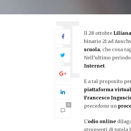
Il 28 ottobre
Lilian
binario 21 ad Auschw
scuola
, che cosa r
Nell’ultimo periodo,
Internet
.
E a tal proposito pe
piattaforma virtua
Francesco Ingusci
0
precedono un
proce
L’
odio online
dilaga
strumenti di tutela