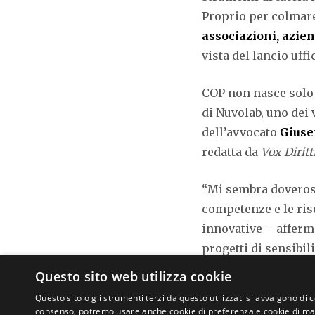
Proprio per colmare 
associazioni, azien
vista del lancio uffi
COP non nasce solo 
di Nuvolab, uno dei 
dell’avvocato
Giuse
redatta da
Vox Diritt
“Mi sembra doveroso
competenze e le riso
innovative – afferm
progetti di sensibi
Questo sito web utilizza cookie
“Per me e il mio tea
Questo sito o gli strumenti terzi da questo utilizzati si avvalgono di 
tramite tecnologie 
consenso, potremo usare anche cookie di preferenza e cookie di mark