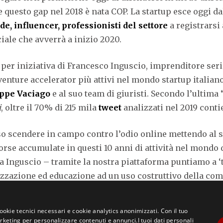
questo gap nel 2018 è nata COP. La startup esce oggi dal
de, influencer, professionisti del settore
a registrarsi
ciale che avverrà a inizio 2020.
per iniziativa di Francesco Inguscio, imprenditore seri
venture accelerator più attivi nel mondo startup italian
ppe Vaciago
e al suo team di giuristi. Secondo l’ultima
i
, oltre il 70% di 215 mila
tweet
analizzati nel 2019 conti
 scendere in campo contro l’odio online mettendo al se
rse accumulate in questi 10 anni di attività nel mondo 
a Inguscio – tramite la nostra piattaforma puntiamo a ‘t
lizzazione ed educazione ad un uso costruttivo della com
m – dice Vaciago – è una sfida professionale continuare 
cookie tecnici necessari e cookie analytics anonimizzati. Con il tuo
legaltech e competenze sviluppate in 20 anni di esperie
eting per personalizzare contenuti e annunci.I tuoi dati personali