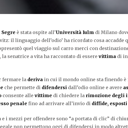
a Segre
è stata ospite all’
Università Iulm
di Milano dove
itz: il linguaggio dell’odio’ ha ricordato cosa accadde 
appresentò quel viaggio sul carro merci con destinazion
 la senatrice a vita ha raccontato di essere
vittima
di in
r fermare la
deriva
in cui il mondo online sta finendo è
le
che permette di
difendersi
dall’odio online e avere
as
o
consente alle
vittime
di chiedere la
rimozione degli i
sso penale
fino ad arrivare all’invio di
diffide,
esposti
 e i mezzi per offendere sono “a portata di clic” di chiu
 legale non permettono oggi di difendersi in modo altre