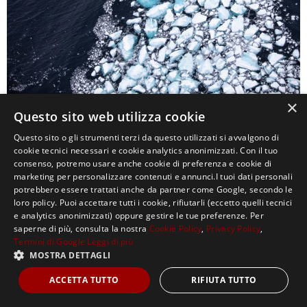
×
Questo sito web utilizza cookie
0
Questo sito o gli strumenti terzi da questo utilizzati si avvalgono di
cookie tecnici necessari e cookie analytics anonimizzati. Con il tuo
consenso, potremo usare anche cookie di preferenza e cookie di
marketing per personalizzare contenuti e annunci.I tuoi dati personali
potrebbero essere trattati anche da partner come Google, secondo le
loro policy. Puoi accettare tutti i cookie, rifiutarli (eccetto quelli tecnici
e analytics anonimizzati) oppure gestire le tue preferenze. Per
saperne di più, consulta la nostra
Cookie Policy
,
Privacy Policy
,
Termini di Google
Leggi di più
Copyright ©2021, MASTERX Tutti i diritti riservati.
MOSTRA DETTAGLI
ACCETTA TUTTO
RIFIUTA TUTTO