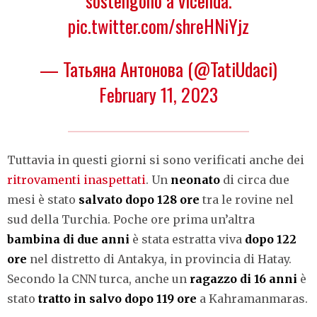
sostengono a vicenda.
pic.twitter.com/shreHNiYjz
— Татьяна Антонова (@TatiUdaci)
February 11, 2023
Tuttavia in questi giorni si sono verificati anche dei
ritrovamenti inaspettati
. Un
neonato
di circa due
mesi è stato
salvato dopo 128 ore
tra le rovine nel
sud della Turchia. Poche ore prima un’altra
bambina di due anni
è stata estratta viva
dopo 122
ore
nel distretto di Antakya, in provincia di Hatay.
Secondo la CNN turca, anche un
ragazzo di 16 anni
è
stato
tratto in salvo dopo 119 ore
a Kahramanmaras.