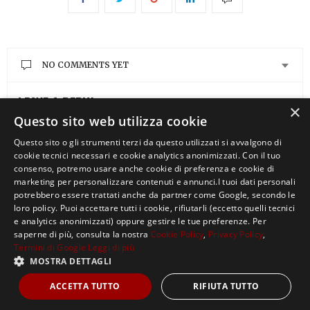
NO COMMENTS YET
LEAVE A REPLY
×
Questo sito web utilizza cookie
You must be
logged in
to post a comment.
Questo sito o gli strumenti terzi da questo utilizzati si avvalgono di
cookie tecnici necessari e cookie analytics anonimizzati. Con il tuo
consenso, potremo usare anche cookie di preferenza e cookie di
marketing per personalizzare contenuti e annunci.I tuoi dati personali
potrebbero essere trattati anche da partner come Google, secondo le
loro policy. Puoi accettare tutti i cookie, rifiutarli (eccetto quelli tecnici
e analytics anonimizzati) oppure gestire le tue preferenze. Per
saperne di più, consulta la nostra
Cookie Policy
,
Privacy Policy
,
Termini di Google
Leggi di più
MOSTRA DETTAGLI
Copyright ©2021, MASTERX Tutti i diritti riservati.
ACCETTA TUTTO
RIFIUTA TUTTO