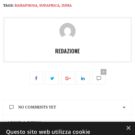
TAGS:
RAMAPHOSA
,
SUDAFRICA
,
ZUMA
REDAZIONE
0
NO COMMENTS YET
LEAVE A REPLY
×
Questo sito web utilizza cookie
You must be
logged in
to post a comment.