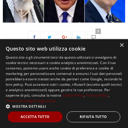
0
×
Questo sito web utilizza cookie
Questo sito o gli strumenti terzi da questo utilizzati si avvalgono di
cookie tecnici necessari e cookie analytics anonimizzati. Con il tuo
consenso, potremo usare anche cookie di preferenza e cookie di
marketing per personalizzare contenuti e annunci.I tuoi dati personali
potrebbero essere trattati anche da partner come Google, secondo le
loro policy. Puoi accettare tutti i cookie, rifiutarli (eccetto quelli tecnici
Copyright ©2021, MASTERX Tutti i diritti riservati.
e analytics anonimizzati) oppure gestire le tue preferenze. Per
saperne di più, consulta la nostra
Cookie Policy
,
Privacy Policy
,
Termini di Google
Leggi di più
MOSTRA DETTAGLI
ACCETTA TUTTO
RIFIUTA TUTTO