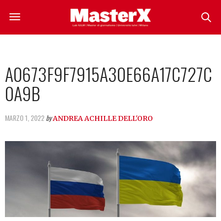
A0673F9F7915A30E66A17C727C
0A9B
MARZO 1, 2022
by
ANDREA ACHILLE DELL'ORO