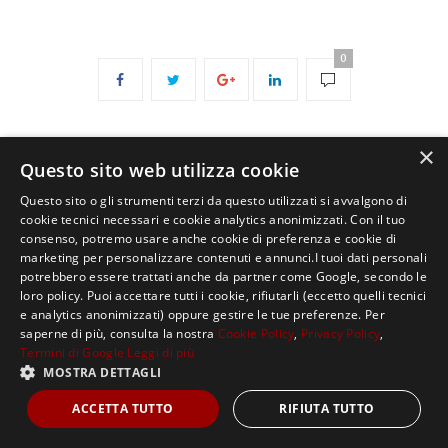
0
×
Questo sito web utilizza cookie
Questo sito o gli strumenti terzi da questo utilizzati si avvalgono di
cookie tecnici necessari e cookie analytics anonimizzati. Con il tuo
consenso, potremo usare anche cookie di preferenza e cookie di
Copyright ©2021, MASTERX Tutti i diritti riservati.
marketing per personalizzare contenuti e annunci.I tuoi dati personali
potrebbero essere trattati anche da partner come Google, secondo le
loro policy. Puoi accettare tutti i cookie, rifiutarli (eccetto quelli tecnici
e analytics anonimizzati) oppure gestire le tue preferenze. Per
saperne di più, consulta la nostra
Cookie Policy
,
Privacy Policy
,
Termini di Google
Leggi di più
MOSTRA DETTAGLI
ACCETTA TUTTO
RIFIUTA TUTTO