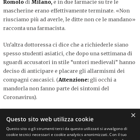
Romolo
di
Milano,
e in due farmacie su tre le
mascherine erano effettivamente terminate. «Non
riusciamo più ad averle, le ditte non ce le mandano»
racconta una farmacista.
Un’altra dottoressa ci dice che a richiederle siano
spesso studenti asiatici, che dopo una settimana di
sguardi accusatori in stile “untori medievali” hanno
deciso di anticipare e placare gli allarmismi dei
compagni caucasici. (
Attenzione:
gli occhi a
mandorla non fanno parte dei sintomi del
Coronavirus).
×
Nella più fortunata delle ipotesi, la signora, arrivata
Questo sito web utilizza cookie
alla terza farmacia, avrà trovato la tanto agognata
Questo sito o gli strumenti terzi da questo utilizzati si avvalgono di
mascherina. Chissà però se si sentirà al sicuro dopo
cookie tecnici necessari e cookie analytics anonimizzati. Con il tuo