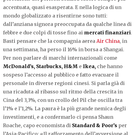
accentuata, quasi esasperata. E nella logica di un
mondo globalizzato a risentirne sono tutti:
dall’anziana signora preoccupata da qualche linea di
febbre e due colpi di tosse fino ai
mercati finanziari
.
Basti pensare che la compagnia aerea
Air China
, in
una settimana, ha perso il 16% in borsa a Shangai.
Per non parlare di marchi internazionali come
McDonald’s, Starbucks, H&M
e
Ikea,
che hanno
sospeso l’accesso al pubblico e fatto evacuare il
personale in diverse regioni cinesi. Si parla già di
una ricaduta al ribasso sul ritmo della crescita in
Cina del 3,3%, con un crollo del Pil che oscilla tra
l’1% e l’1,2%. La paura è la più grande nemica degli
investimenti, e a confermarlo ci pensa Shaun
Roache, capo economista di
Standard & Poor’s
per
l’Asia-Pacifico: «Il rafforzamento dell’avversione al