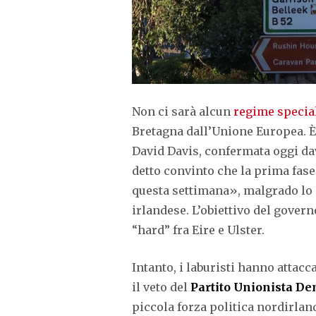
Non ci sarà alcun
regime specia
Bretagna dall’Unione Europea. È
David Davis, confermata oggi da
detto convinto che la prima fas
questa settimana», malgrado lo s
irlandese. L’obiettivo del gover
“hard” fra Eire e Ulster.
Intanto, i laburisti hanno attacc
il veto del
Partito Unionista De
piccola forza politica nordirlan