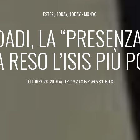
ESTERI
,
TODAY
,
TODAY - MONDO
ADI, LA “PRESENZ
 RESO L’ISIS PIÙ 
OTTOBRE 28, 2019
by
REDAZIONE MASTERX