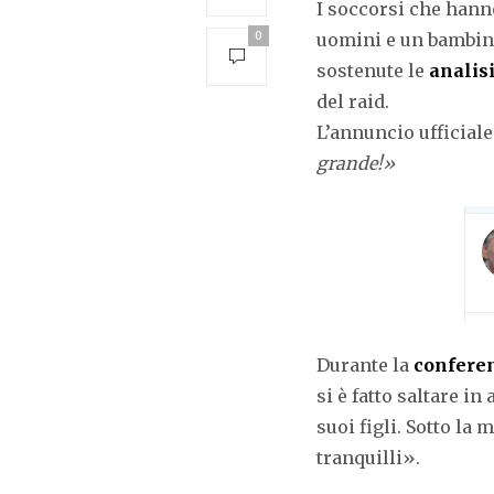
I soccorsi che hanno
0
uomini e un bambino)
sostenute le
analis
del raid.
L’annuncio ufficiale
grande!»
Durante la
confere
si è fatto saltare i
suoi figli. Sotto la
tranquilli».