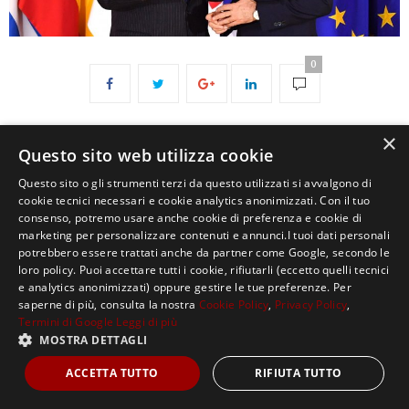
0
×
Questo sito web utilizza cookie
Questo sito o gli strumenti terzi da questo utilizzati si avvalgono di
cookie tecnici necessari e cookie analytics anonimizzati. Con il tuo
consenso, potremo usare anche cookie di preferenza e cookie di
marketing per personalizzare contenuti e annunci.I tuoi dati personali
Copyright ©2021, MASTERX Tutti i diritti riservati.
potrebbero essere trattati anche da partner come Google, secondo le
loro policy. Puoi accettare tutti i cookie, rifiutarli (eccetto quelli tecnici
e analytics anonimizzati) oppure gestire le tue preferenze. Per
saperne di più, consulta la nostra
Cookie Policy
,
Privacy Policy
,
Termini di Google
Leggi di più
MOSTRA DETTAGLI
ACCETTA TUTTO
RIFIUTA TUTTO