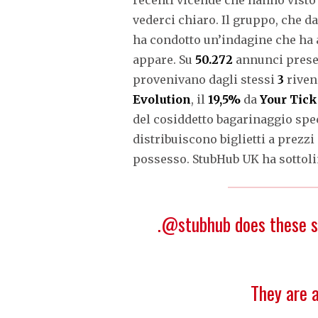
vederci chiaro. Il gruppo, che d
ha condotto un’indagine che ha a
appare. Su
50.272
annunci present
provenivano dagli stessi
3
rivend
Evolution
, il
19,5%
da
Your Tick
del cosiddetto bagarinaggio spec
distribuiscono biglietti a prezz
possesso. StubHub UK ha sottolin
.
@stubhub
does these s
They are 