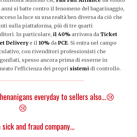
a anni si batte contro il fenomeno del bagarinaggio,
cceso la luce su una realtà ben diversa da ciò che
i sulla piattaforma, più di tre quarti
itori. In particolare,
il 40%
arrivava da
Ticket
et Delivery
e il
10%
da
PCE
. Si entra nel campo
ulativo, con rivenditori professionisti che
i gonfiati, spesso ancora prima di esserne in
eato l’efficienza dei propri
sistemi
di controllo.
henanigans everyday to sellers also…😢
😢
a sick and fraud company…