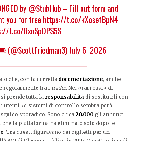
RONGED by
@StubHub
– Fill out form and
t you for free.
https://t.co/kXosefBpN4
s://t.co/RxnSpDPS5S
🎟️ (@ScottFriedman3)
July 6, 2026
ato che, con la corretta
documentazione
, anche i
e regolarmente tra i
trader.
Nei «rari casi» di
 si prende tutta la
responsabilità
di sostituirli con
li utenti. Ai sistemi di controllo sembra però
disguido sporadico. Sono circa
20.000
gli annunci
n
che la piattaforma ha eliminato solo dopo le
ce
. Tra questi figuravano dei biglietti per un
ll’OVO di Glasgow a febbraio 2027. Questi, prima di