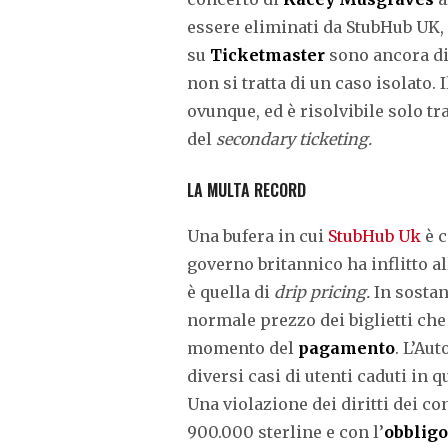
essere eliminati da StubHub UK,
su
Ticketmaster
sono ancora di
non si tratta di un caso isolato.
ovunque, ed è risolvibile solo tr
del
secondary ticketing.
LA MULTA RECORD
Una bufera in cui
StubHub Uk
è c
governo britannico ha inflitto a
è quella di
drip pricing.
In sostan
normale prezzo dei biglietti ch
momento del
pagamento
. L’Au
diversi casi di utenti caduti in q
Una violazione dei diritti dei c
900.000 sterline e con l’
obblig