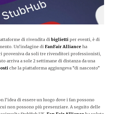
piattaforme di rivendita di
biglietti
per eventi, è di
imento. Un’indagine di
FanFair Alliance
ha
 proveniva da soli tre rivenditori professionisti,
to arriva a sole 2 settimane di distanza da una
osti
che la piattaforma aggiungeva “di nascosto”
n l’idea di essere un luogo dove i fan possono
a cui non possono più presenziare. A seguito delle
 coinvolta StubHub UK,
Fan Fair Alliance
ha voluto