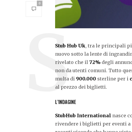
0
Stub Hub Uk
, tra le principali 
nuovo sotto la lente di ingrand
rivelato che il
72%
degli annunci
non da utenti comuni. Tutto ques
multa di
900.000
sterline per i
c
al prezzo dei biglietti.
L’INDAGINE
StubHub International
nasce co
rivendere i biglietti per eventi 
recenti vicende che hanno visto