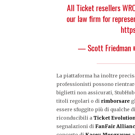
All Ticket resellers W
our law firm for represen
http
— Scott Friedman 
La piattaforma ha inoltre precis
professionisti possono rientrar
biglietti non assicurati, StubHub
titoli regolari o di
rimborsare
g
essere sfuggito più di qualche 
riconducibili a
Ticket Evolutio
segnalazioni di
FanFair Allian
concerto di
Kacey Musgraves
a