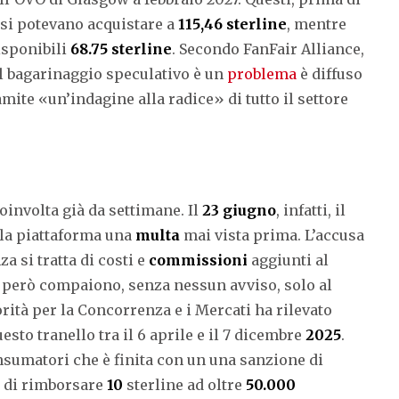
 si potevano acquistare a
115,46 sterline
, mentre
sponibili
68.75 sterline
. Secondo FanFair Alliance,
 Il bagarinaggio speculativo è un
problema
è diffuso
amite «un’indagine alla radice» di tutto il settore
oinvolta già da settimane. Il
23 giugno
, infatti, il
lla piattaforma una
multa
mai vista prima. L’accusa
za si tratta di costi e
commissioni
aggiunti al
e però compaiono, senza nessun avviso, solo al
torità per la Concorrenza e i Mercati ha rilevato
uesto tranello tra il 6 aprile e il 7 dicembre
2025
.
onsumatori che è finita con un una sanzione di
o
di rimborsare
10
sterline ad oltre
50.000