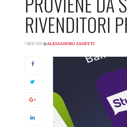
PROVIENE DA S
RIVENDITORI P
1 MESE AGO
by
ALESSANDRO ZANETTI