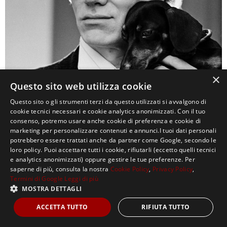
×
Questo sito web utilizza cookie
Questo sito o gli strumenti terzi da questo utilizzati si avvalgono di
0
cookie tecnici necessari e cookie analytics anonimizzati. Con il tuo
consenso, potremo usare anche cookie di preferenza e cookie di
marketing per personalizzare contenuti e annunci.I tuoi dati personali
potrebbero essere trattati anche da partner come Google, secondo le
loro policy. Puoi accettare tutti i cookie, rifiutarli (eccetto quelli tecnici
e analytics anonimizzati) oppure gestire le tue preferenze. Per
saperne di più, consulta la nostra
Cookie Policy
,
Privacy Policy
,
Termini di Google
Leggi di più
MOSTRA DETTAGLI
Copyright ©2021, MASTERX Tutti i diritti riservati.
ACCETTA TUTTO
RIFIUTA TUTTO