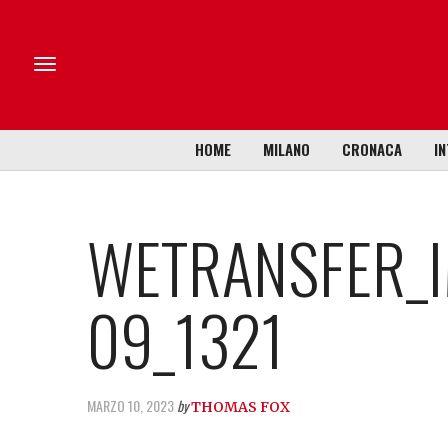
HOME
MILANO
CRONACA
IN
WETRANSFER_I
09_1321
MARZO 10, 2023
by
THOMAS FOX