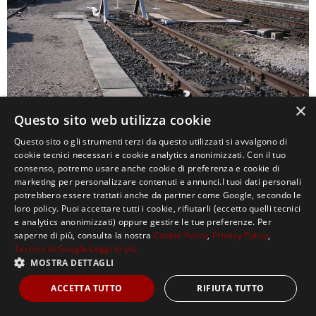
×
Questo sito web utilizza cookie
0
Questo sito o gli strumenti terzi da questo utilizzati si avvalgono di
cookie tecnici necessari e cookie analytics anonimizzati. Con il tuo
consenso, potremo usare anche cookie di preferenza e cookie di
marketing per personalizzare contenuti e annunci.I tuoi dati personali
potrebbero essere trattati anche da partner come Google, secondo le
loro policy. Puoi accettare tutti i cookie, rifiutarli (eccetto quelli tecnici
e analytics anonimizzati) oppure gestire le tue preferenze. Per
saperne di più, consulta la nostra
Cookie Policy
,
Privacy Policy
,
Termini di Google
Leggi di più
MOSTRA DETTAGLI
Copyright ©2021, MASTERX Tutti i diritti riservati.
ACCETTA TUTTO
RIFIUTA TUTTO