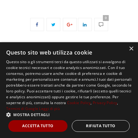
0
×
Questo sito web utilizza cookie
Questo sito o gli strumenti terzi da questo utilizzati si avvalgono di
cookie tecnici necessari e cookie analytics anonimizzati. Con il tuo
consenso, potremo usare anche cookie di preferenza e cookie di
Copyright ©2021, MASTERX Tutti i diritti riservati.
marketing per personalizzare contenuti e annunci.I tuoi dati personali
potrebbero essere trattati anche da partner come Google, secondo le
loro policy. Puoi accettare tutti i cookie, rifiutarli (eccetto quelli tecnici
e analytics anonimizzati) oppure gestire le tue preferenze. Per
saperne di più, consulta la nostra
Cookie Policy
,
Privacy Policy
,
Termini di Google
Leggi di più
MOSTRA DETTAGLI
ACCETTA TUTTO
RIFIUTA TUTTO