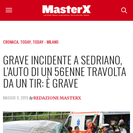
CRONACA
,
TODAY
,
TODAY - MILANO
GRAVE INCIDENTE A SEDRIANO,
L’AUTO DI UN 56ENNE TRAVOLTA
DA UN TIR: È GRAVE
MAGGIO 9, 2019
by
REDAZIONE MASTERX