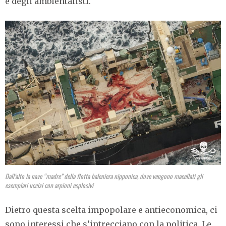
e degli ambientalisti.
Dall’alto la nave “madre” della flotta baleniera nipponica, dove vengono macellati gli
esemplari uccisi con arpioni esplosivi
Dietro questa scelta impopolare e antieconomica, ci
sono interessi che s’intrecciano con la politica. Le