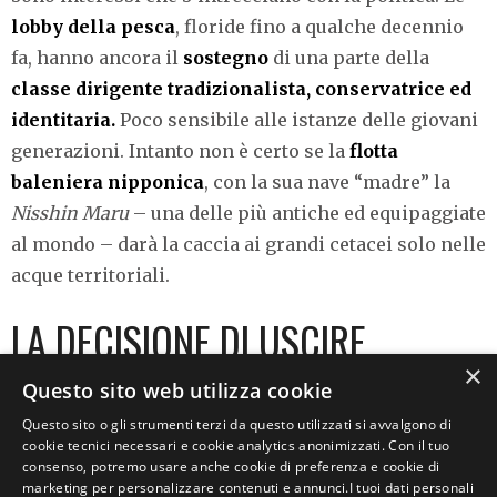
lobby della pesca
, floride fino a qualche decennio
fa, hanno ancora il
sostegno
di una parte della
classe dirigente tradizionalista, conservatrice ed
identitaria.
Poco sensibile alle istanze delle giovani
generazioni. Intanto non è certo se la
flotta
baleniera nipponica
, con la sua nave “madre” la
Nisshin Maru
– una delle più antiche ed equipaggiate
al mondo – darà la caccia ai grandi cetacei solo nelle
acque territoriali.
LA DECISIONE DI USCIRE
DALL’IWC
×
Questo sito web utilizza cookie
Questo sito o gli strumenti terzi da questo utilizzati si avvalgono di
cookie tecnici necessari e cookie analytics anonimizzati. Con il tuo
E’ arrivato a dicembre l’annuncio da parte del
consenso, potremo usare anche cookie di preferenza e cookie di
Giappone di lasciare l’Iwc. Allora,
Andrea Morello
,
marketing per personalizzare contenuti e annunci.I tuoi dati personali