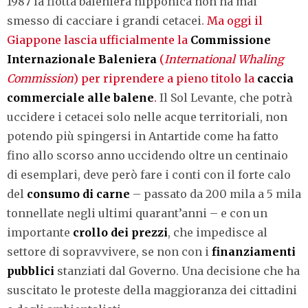
1987 la flotta baleniera nipponica non ha mai
smesso di cacciare i grandi cetacei.
Ma oggi il
Giappone lascia ufficialmente la
Commissione
Internazionale Baleniera
(
International Whaling
Commission
) per riprendere a pieno titolo la
caccia
commerciale alle balene
.
Il Sol Levante, che potrà
uccidere i cetacei solo nelle acque territoriali, non
potendo più spingersi in Antartide come ha fatto
fino allo scorso anno uccidendo oltre un centinaio
di esemplari, deve però fare i conti con il forte calo
del
consumo di carne
– passato da 200 mila a 5 mila
tonnellate negli ultimi quarant’anni – e con un
importante
crollo dei prezzi
, che impedisce al
settore di sopravvivere, se non con i
finanziamenti
pubblici
stanziati dal Governo. Una decisione che ha
suscitato le proteste della maggioranza dei cittadini