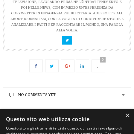
TELEVISIONE, LAVORANDO PRIMA NELL’INTRATTENIMENTO E
POI NELLE NEWS, CON IN MEZZO UN’ESPERIENZA DA
COPYWRITER IN UN’AGENZIA PUBBLICITARIA. ADESSO IT’S ALL
ABOUT JOURNALISM, CON LA VOGLIA DI CONDIVIDERE STORIE E
ANALIZZARE I FATTI PER RACCONTARE IL MONDO, UNA PAROLA
ALLA VOLTA.
0
NO COMMENTS YET
LEAVE A REPLY
×
Questo sito web utilizza cookie
You must be
logged in
to post a comment.
Questo sito o gli strumenti terzi da questo utilizzati si avvalgono di
cookie tecnici necessari e cookie analytics anonimizzati. Con il tuo